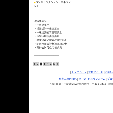
■
コンストラクション・マネジメ
ント
≪資格等≫
・一級建築士
・構造設計一級建築士
・一級建築施工管理技士
・住宅性能評価評価員
・耐震診断／耐震改修技術者
・静岡県耐震診断補強相談士
・高齢者対応住宅相談員
──────────────
|
|
|
トップページ
プロフィール
お問い
|
|
|
|
住宅工事の流れ
建 築
耐震リフォーム
プロ
<<疋田 雄・一級建築設計事務所>> 〒431-0304 静岡県湖西
Copyright © 疋田 雄・