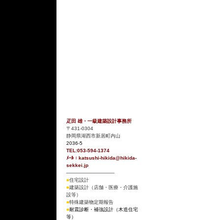
プロジェクト
コンサルティング
プライバシーポリシー
サイトマップ
疋田 雄・一級建築設計事務所
〒431-0304
静岡県湖西市新居町内山
2036-5
TEL:053-594-1374
ﾒｰﾙ：katsushi-hikida@hikida-
sekkei.jp
──────────────
■
住宅設計
■
建築設計（店舗・医療・介護施
設等）
■
特殊建築物定期報告
■
耐震診断・補強設計（木造住宅
等）