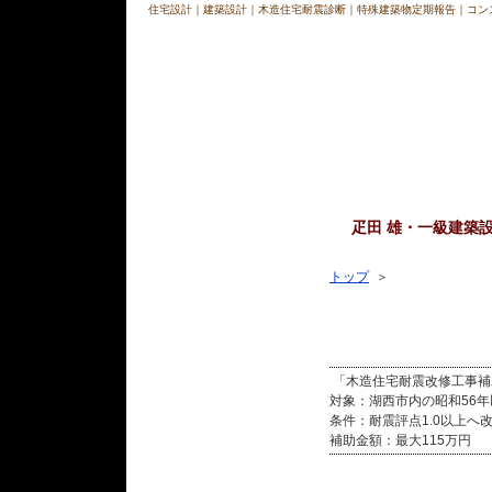
住宅設計｜建築設計｜木造住宅耐震診断｜特殊建築物定期報告｜コン
疋田 雄・一級建築
コンセプト
トップ
＞
プロセス
「令和8年度湖西市木
住 宅
「木造住宅耐震改修工事補
住宅工事の流れ
対象：湖西市内の昭和56
条件：耐震評点1.0以上へ
建 築
補助金額：最大115万円
耐震リフォーム